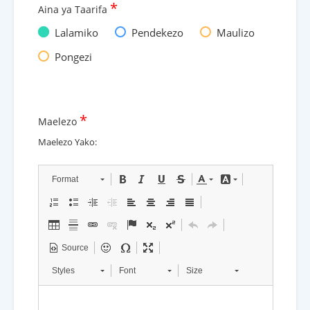
*
Aina ya Taarifa
Lalamiko
Pendekezo
Maulizo
Pongezi
*
Maelezo
Maelezo Yako:
Format
Source
Styles
Font
Size